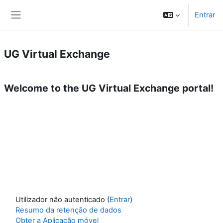
Ir para o conteúdo principal
Entrar
Painel lateral
UG Virtual Exchange
Welcome to the UG Virtual Exchange portal!
Utilizador não autenticado (
Entrar
)
Resumo da retenção de dados
Obter a Aplicação móvel